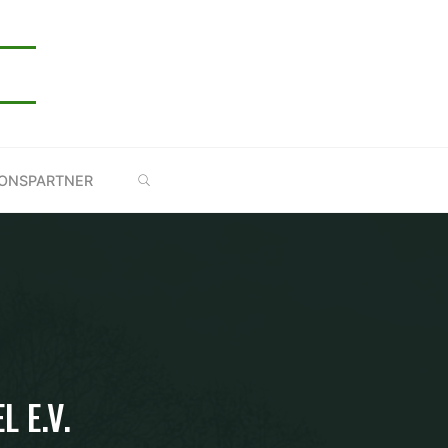
E
SUCHE
IONSPARTNER
 E.V.