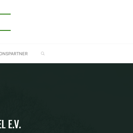
E
SUCHE
IONSPARTNER
 E.V.